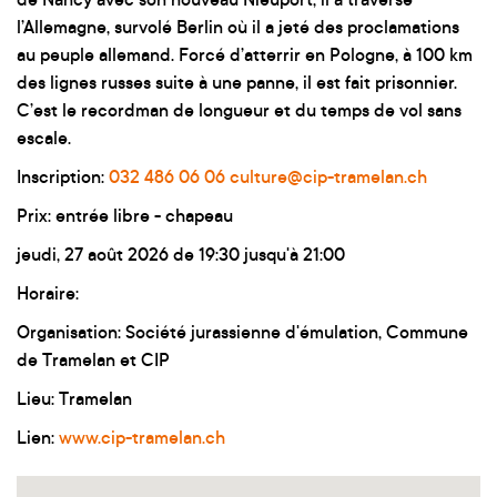
de Nancy avec son nouveau Nieuport, il a traversé
l’Allemagne, survolé Berlin où il a jeté des proclamations
au peuple allemand. Forcé d’atterrir en Pologne, à 100 km
des lignes russes suite à une panne, il est fait prisonnier.
C’est le recordman de longueur et du temps de vol sans
escale.
Inscription:
032 486 06 06
culture@cip-tramelan.ch
Prix: entrée libre - chapeau
jeudi, 27 août 2026 de 19:30 jusqu'à 21:00
Horaire:
Organisation: Société jurassienne d'émulation, Commune
de Tramelan et CIP
Lieu: Tramelan
Lien:
www.cip-tramelan.ch