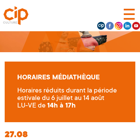
HORAIRES MÉDIATHÈQUE
Horaires réduits durant la période
estivale du 6 juillet au 14 août
LU-VE de
14h à 17h
27.08