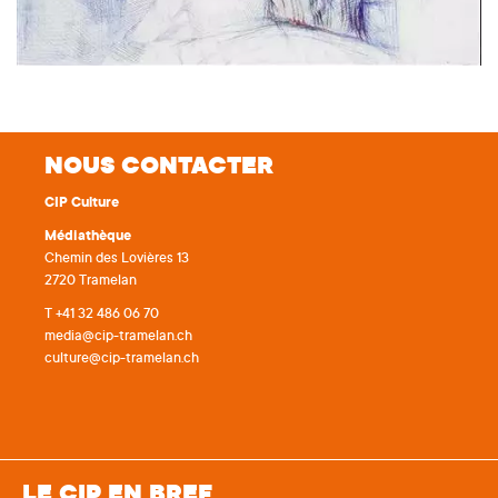
NOUS CONTACTER
CIP Culture
Médiathèque
Chemin des Lovières 13
2720 Tramelan
T +41 32 486 06 70
media@cip-tramelan.ch
culture@cip-tramelan.ch
LE CIP EN BREF