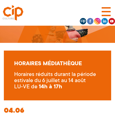
HORAIRES MÉDIATHÈQUE
Horaires réduits durant la période
estivale du 6 juillet au 14 août
LU-VE de
14h à 17h
04.06