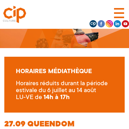
HORAIRES MÉDIATHÈQUE
Horaires réduits durant la période
estivale du 6 juillet au 14 août
LU-VE de
14h à 17h
27.09
QUEENDOM