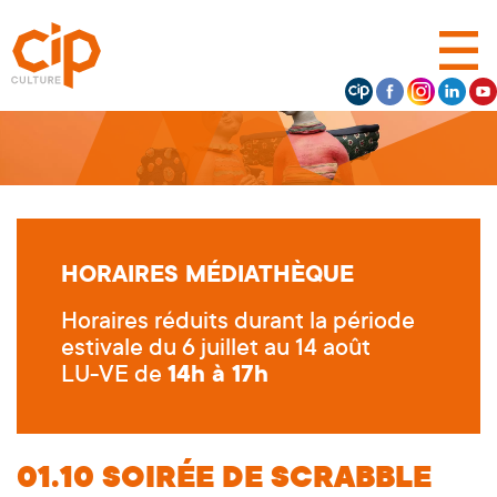
HORAIRES MÉDIATHÈQUE
Horaires réduits durant la période
estivale du 6 juillet au 14 août
LU-VE de
14h à 17h
01.10
SOIRÉE DE SCRABBLE