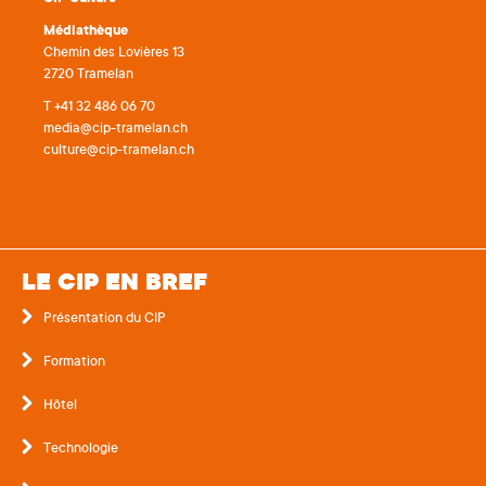
Médiathèque
Chemin des Lovières 13
2720 Tramelan
T +41 32 486 06 70
media@cip-tramelan.ch
culture@cip-tramelan.ch
LE CIP EN BREF
Présentation du CIP
Formation
Hôtel
Technologie