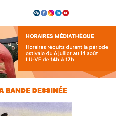
HORAIRES MÉDIATHÈQUE
Horaires réduits durant la période
estivale du 6 juillet au 14 août
LU-VE de
14h à 17h
LA BANDE DESSINÉE