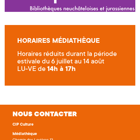
HORAIRES MÉDIATHÈQUE
Horaires réduits durant la période
estivale du 6 juillet au 14 août
LU-VE de
14h à 17h
NOUS CONTACTER
CIP Culture
Médiathèque